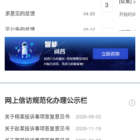
[征集]
3
征求意见的反馈
04-20
开始时间：2
意见公告的反馈
03-12
[征集]
4
的反馈
02-09
开始时间：2
告的反馈
01-20
[征集]
5
关于征求《沅陵县人民政府关于县城禁止燃放烟花爆竹的通告（征求意见稿）》意见的公告的反馈
开始时间：2
12-24
公告》意见公告的反馈
12-15
[征集]
6
网上信访规范化办理公示栏
开始时间：2
关于征求《进一步规范我县居民自建房报建审批和安全监管的通知》意见公告的反馈
12-08
关于杨某投诉事项答复意见书
2026-06-02
关于赵某投诉事项答复意见书
2025-11-19