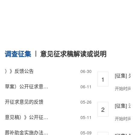
调查征集
意见征求稿解读或说明
结果反馈
稿）》反馈公告
06-30
[征集]
1
关于《沅陵县城镇生活垃圾处理费收费标准调整方案》（草案）公开征求意见的反馈
06-11
开始时间：2
公开征求意见的反馈
05-26
[征集]
2
关于《关于沅陵县残疾儿童康复救助制度实施办法（征求意见稿）》公开征求意见的反馈
05-11
开始时间：2
关于公开征求《沅陵县城乡居民基本养老保险困难群体丧葬补助金实施办法》意见公告的反馈
05-09