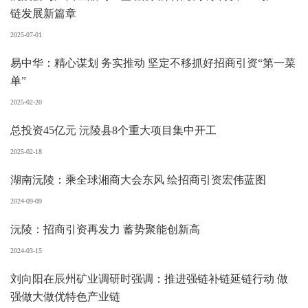
链发展新篇章
2025-07-01
易中华：精心谋划 务实推动 坚定不移抓好招商引资“第一菜
单”
2025-02-20
总投资45亿元 沅陵县8个重大项目集中开工
2025-02-18
湖南沅陵：乘全球湘商大会东风 绘招商引资宏伟蓝图
2024-09-09
沅陵：招商引资再发力 蓄势聚能创新高
2024-03-15
刘向阳在辰州矿业调研时强调：推进强链补链延链行动 做
强做大做优特色产业链