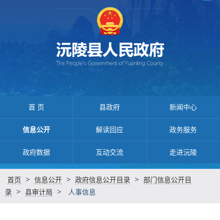
首 页
县政府
新闻中心
信息公开
解读回应
政务服务
政府数据
互动交流
走进沅陵
>
>
>
首页
信息公开
政府信息公开目录
部门信息公开目
>
>
录
县审计局
人事信息