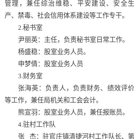
管理
，
兼任
综治维稳、平安建设、安全生
产、禁毒
、
社会信用体系建设
等工作专干
。
2.
秘书室
尹丽英：主任，
负责秘书室日常工作。
杨盛稳：股室业务人员。
申梦倩：股室业务人员
3
.
财务室
张海英：
负责人，
负责财务、绩效评价
等工作，兼任局机关和工会会计。
熊宣羽：股室业务人员，兼任报账员。
4.驻村工作队
张 杰：驻官庄镇清捷河村工作队长、第