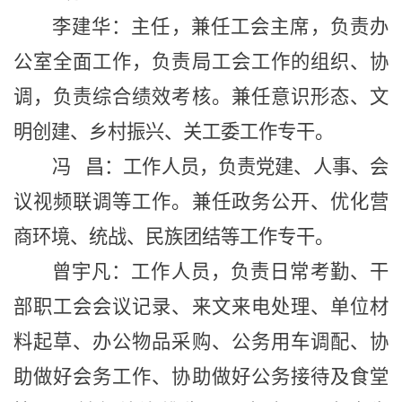
李建华
：
主任
，
兼任工会主席，
负责办
公室全面工作
，
负责
局
工会工作的组织、协
调
，
负责
综合绩效考核。兼任意识形态、
文
明创建、乡村振兴、
关工委工作专干
。
冯 昌：工作人员，负责党建、
人事
、
会
议视频联调
等工作。兼任政务公开、
优化营
商环境、统战、民族团结
等工作专干。
曾宇凡：工作人员，
负责日常考勤、
干
部职工会会议记录、
来文来电处理、单位材
料起草、办公物品
采购、公务用车调配、
协
助做好会务工作、协助做好
公务接待及食堂