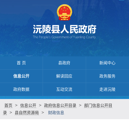
首 页
县政府
新闻中心
信息公开
解读回应
政务服务
政府数据
互动交流
走进沅陵
>
>
>
首页
信息公开
政府信息公开目录
部门信息公开目
>
>
录
县自然资源局
财政信息