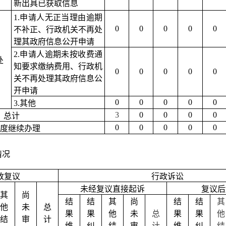
新出具已获取信息
1.申请人无正当理由逾期
0
0
0
0
0
不补正、行政机关不再处
理其政府信息公开申请
）
2.申请人逾期未按收费通
处
知要求缴纳费用、行政机
0
0
0
0
0
关不再处理其政府信息公
开申请
0
0
0
0
0
3.其他
3
0
0
0
0
）总计
0
0
0
0
0
度继续办理
情况
政复议
行政诉讼
未经复议直接起诉
复议后
其
尚
结
结
其
尚
结
结
其
他
未
总
果
果
他
未
总
果
果
他
结
审
计
维
纠
结
审
计
维
纠
结