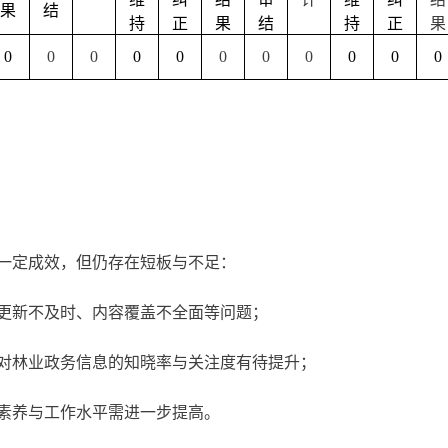
果
结
持
正
果
结
持
正
果
0
0
0
0
0
0
0
0
0
0
0
得一定成效，但仍存在短板与不足：
更新不及时、内容覆盖不全面等问题；
对林业政务信息的知晓率与关注度有待提升；
素养与工作水平需进一步提高。