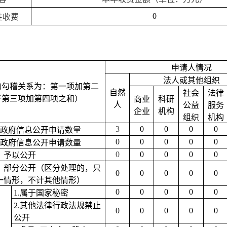
0
性收费
申请人情况
法人或其他组织
的勾
稽
关系为：第一项加第二
自然
社会
法律
于第三项加第四项之和）
商业
科研
人
公益
服务
企业
机构
组织
机构
3
0
0
0
0
政府信息公开申请数量
0
0
0
0
0
政府信息公开申请数量
0
0
0
0
0
）予以公开
）部分公开
（区分处理的，只
0
0
0
0
0
一情形，不计其他情形）
0
0
0
0
0
1.属于国家秘密
2.其他法律行政法规禁止
0
0
0
0
0
公开