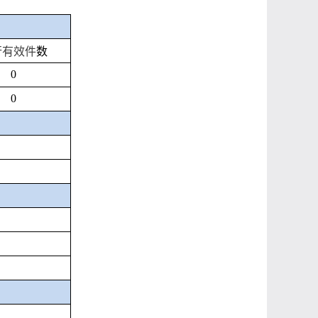
行有效件
数
0
0