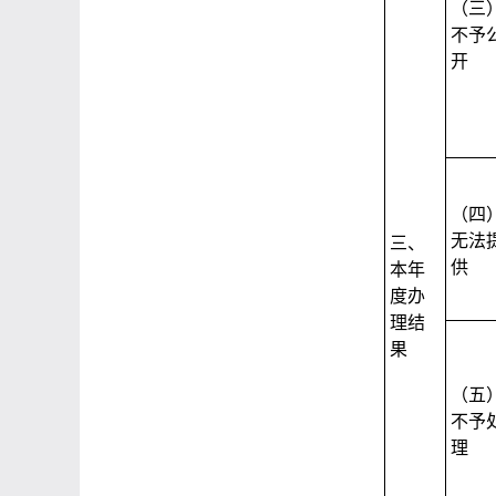
（三
不予
开
（四
无法
三、
供
本年
度办
理结
果
（五
不予
理