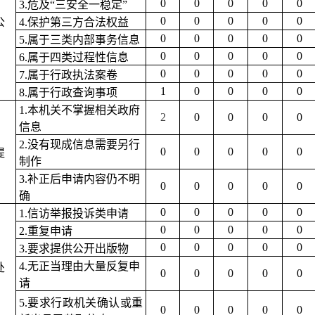
0
0
0
0
0
3.危及“三安全一稳定”
）
0
0
0
0
0
公
4.保护第三方合法权益
0
0
0
0
0
5.属于三类内部事务信息
0
0
0
0
0
6.属于四类过程性信息
0
0
0
0
0
7.属于行政执法案卷
1
0
0
0
0
8.属于行政查询事项
1.本机关不掌握相关政府
2
0
0
0
0
信息
）
2.没有现成信息需要另行
0
0
0
0
0
提
制作
3.补正后申请内容仍不明
0
0
0
0
0
确
0
0
0
0
0
1.信访举报投诉类申请
0
0
0
0
0
2.重复申请
0
0
0
0
0
3.要求提供公开出版物
）
4.无正当理由大量反复申
处
0
0
0
0
0
请
5.要求行政机关确认或重
0
0
0
0
0