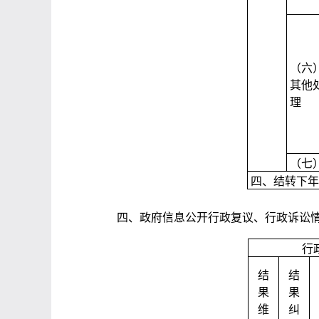
（六
其他
理
（七
四、结转下年
四、政府信息公开行政复议、行政诉讼
行
结
结
果
果
维
纠