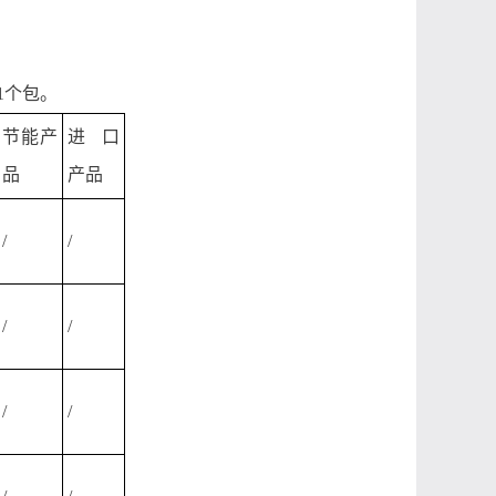
1个包。
节能产
进口
品
产品
/
/
/
/
/
/