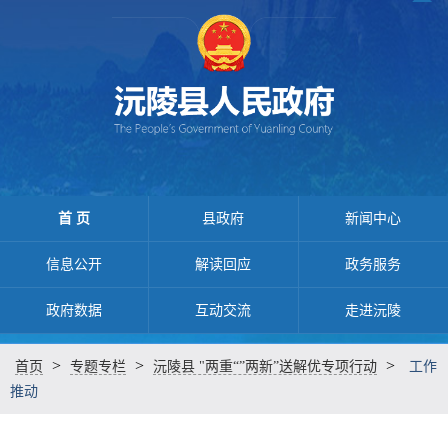
首 页
县政府
新闻中心
信息公开
解读回应
政务服务
政府数据
互动交流
走进沅陵
>
>
>
首页
专题专栏
沅陵县 "两重“”两新”送解优专项行动
工作
推动