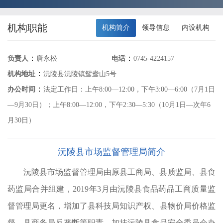
机构职能
机构简介
领导信息
内设机构
：
：
负责人
唐永松
电话
0745-4224157
：
机构地址
沅陵县沅陵镇鸳鸯山5号
：
办公时间
法定工作日：上午8:00—12:00，下午3:00—6:00（7月1日
—9月30日）；上午8:00—12:00，下午2:30—5:30（10月1日—次年6
文
月30日）
、
安
沅陵县市场监督管理局简介
大
沅陵县市场监督管理局由原县工商局、县质监局、县食
和
药监局合并组建，2019年3月由沅陵县食品药品工商质量监
市
督管理局更名，增加了县科技局知识产权、县物价局价格监
工
督、县商务局反垄断等职责，加挂沅陵县食品安全委员会办