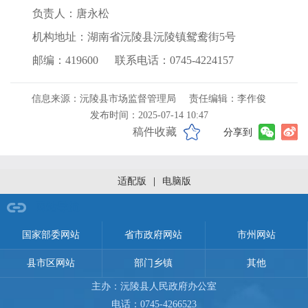
负责人：唐永松
机构地址：湖南省沅陵县沅陵镇鸳鸯街5号
5-
邮编：419600 联系电话：0745-4224157
信息来源：沅陵县市场监督管理局
责任编辑：李作俊
并
发布时间：2025-07-14 10:47
稿件收藏
分享到
查
费
适配版
|
电脑版
解
制
网站导航
法
国家部委网站
省市政府网站
市州网站
县市区网站
部门乡镇
其他
)
主办：沅陵县人民政府办公室
电话：0745-4266523