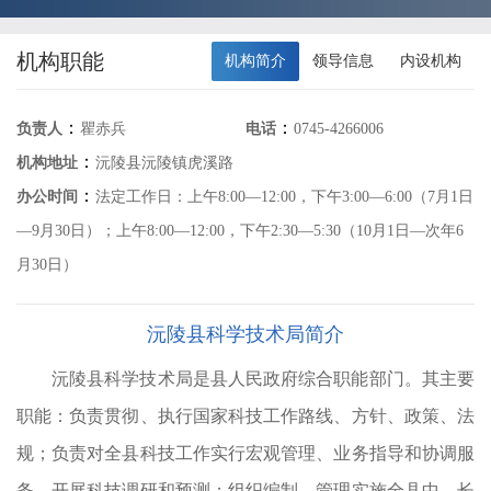
机构职能
机构简介
领导信息
内设机构
：
：
负责人
瞿赤兵
电话
0745-4266006
：
助局
机构地址
沅陵县沅陵镇虎溪路
：
办公时间
法定工作日：上午8:00—12:00，下午3:00—6:00（7月1日
、
—9月30日）；上午8:00—12:00，下午2:30—5:30（10月1日—次年6
公
月30日）
服
会
沅陵县科学技术局简介
理
沅陵县科学技术局是县人民政府综合职能部门。其主要
计
职能：负责贯彻、执行国家科技工作路线、方针、政策、法
规；负责对全县科技工作实行宏观管理、业务指导和协调服
相
务，开展科技调研和预测；组织编制、管理实施全县中、长