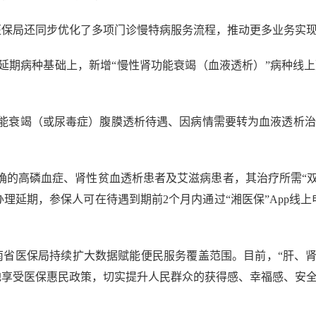
医保局还同步优化了多项门诊慢特病服务流程，推动更多业务实现
上延期病种基础上，新增“慢性肾功能衰竭（血液透析）”病种线上
功能衰竭（或尿毒症）腹膜透析待遇、因病情需要转为血液透析治疗
。
断明确的高磷血症、肾性贫血透析患者及艾滋病患者，其治疗所需“
理延期，参保人可在待遇到期前2个月内通过“湘医保”App线
南省医保局持续扩大数据赋能便民服务覆盖范围。目前，“肝、
地享受医保惠民政策，切实提升人民群众的获得感、幸福感、安