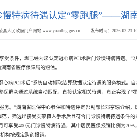
门诊慢特病待遇认定“零跑腿”——
县人民政府门户网站 www.yuanling.gov.cn
发布时间：2026-03-23 10
享受条件，现已经为您认定冠心病PCI术后门诊慢特病待遇。”
自湖南省医疗保障局的短信。
PCI术后”系统自动抓取结算数据认定待遇的服务模式。自2025
1名参保群众通过系统自动匹配，直接认定相关待遇，真正实现了“
动服务。”湖南省医保中心参保和待遇评定部副部长邓亨瑜介绍，
规范，筛选出接受支架植入手术后且符合门诊慢特病待遇条件的
可享受400元门诊慢特病待遇，其中居民医保报销比例为70%
药机构按规定购药报销。