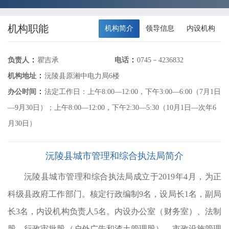
机构职能
机构简介
领导信息
内设机构
分
：
：
负责人
瞿吉承
电话
0745－4236832
：
机构地址
沅陵县原湘中电力局6楼
5-
：
办公时间
法定工作日：上午8:00—12:00，下午3:00—6:00（7月1日
—9月30日）；上午8:00—12:00，下午2:30—5:30（10月1日—次年6
维
月30日）
安
机
沅陵县城市管理和综合执法局简介
协
沅陵县城市管理和综合执法局成立于2019年4月，为正
、
科级县政府工作部门。核定行政编制9名，设局长1名，副局
管
长3名，内设机构负责人5名。内设办公室（财务室）、法制
”数
股、行政审批股（户外广告和渣土管理股）、市政设施管理