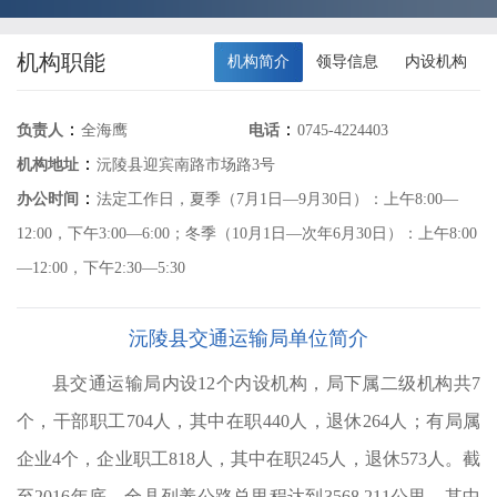
机构职能
机构简介
领导信息
内设机构
：
：
负责人
全海鹰
电话
0745-4224403
：
机构地址
沅陵县迎宾南路市场路3号
：
办公时间
法定工作日，夏季（7月1日—9月30日）：上午8:00—
12:00，下午3:00—6:00；冬季（10月1日—次年6月30日）：上午8:00
—12:00，下午2:30—5:30
文
、
沅陵县交通运输局单位简介
信
县交通运输局内设12个内设机构，局下属二级机构共7
后
个，干部职工704人，其中在职440人，退休264人；有局属
代
企业4个，企业职工818人，其中在职245人，退休573人。截
，
至2016年底，全县列养公路总里程达到3568.211公里，其中