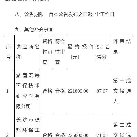
八、公告期限：自本公告发布之日起1个工作日
九、其他补充事宜
资格
符合
评审结
序
供应商名
最终报价
综合
性审
性审
果
号
称
（元）
得分
查
查
湖南宏晟
第一成
环保技术
1
合格
合格
221800.00
87.67
交候选
研究院有
人
限公司
长沙市德
第二成
邦环保工
2
合格
合格
225000.00
71.05
交候选