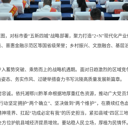
蓝图，对标市委“五新四城”战略部署，聚力打造“2+N”现代化
县、普惠金融示范区等国省级荣誉；乡村振兴、文旅融合、基层治
。
陵步入蓄势突破、乘势而上的战略机遇期。面对日趋激烈的区域竞
扬姿态、务实作风、过硬举措奋力书写沅陵高质量发展新篇章。
对忠诚。依托湘鄂川黔革命根据地厚重红色资源，推动广大党员
行动坚定拥护“两个确立”、坚决做到“两个维护”，在赓续红色
精神境界、扛起“功成必定有我”的历史担当，紧扣县域“四区三
全方位护航县域经济提质增效。要站稳人民立场，厚植为民情怀