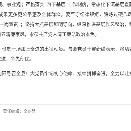
观、事业观；严格落实“四下基层”工作制度，常态化下沉基层直
成果更多更公平惠及全体群众。要严守纪律规矩，锤炼过硬作
“一岗双责”；坚持大抓基层鲜明导向，纵深推进基层作风整治，
涵养清廉家风，永葆共产党人清正廉洁政治本色。
，也是一场加压奋进的出征动员。与会党员干部纷纷表示，将切
先进、争先创优。
向阳号召全县广大党员牢记初心使命、接续拼搏奋进，全力以赴
责任编辑：全冬慧