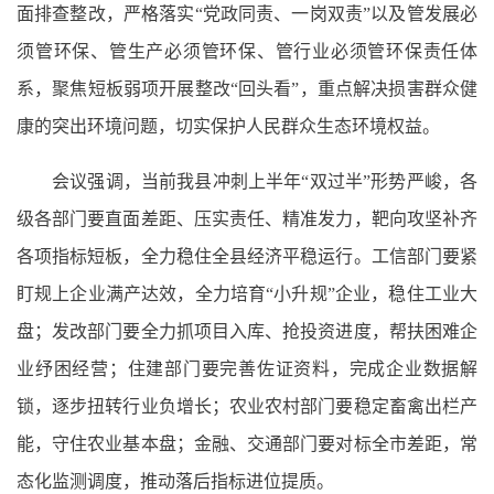
面排查整改，严格落实“党政同责、一岗双责”以及管发展必
须管环保、管生产必须管环保、管行业必须管环保责任体
系，聚焦短板弱项开展整改“回头看”，重点解决损害群众健
康的突出环境问题，切实保护人民群众生态环境权益。
会议强调，当前我县冲刺上半年“双过半”形势严峻，各
级各部门要直面差距、压实责任、精准发力，靶向攻坚补齐
各项指标短板，全力稳住全县经济平稳运行。工信部门要紧
盯规上企业满产达效，全力培育“小升规”企业，稳住工业大
盘；发改部门要全力抓项目入库、抢投资进度，帮扶困难企
业纾困经营；住建部门要完善佐证资料，完成企业数据解
锁，逐步扭转行业负增长；农业农村部门要稳定畜禽出栏产
能，守住农业基本盘；金融、交通部门要对标全市差距，常
态化监测调度，推动落后指标进位提质。