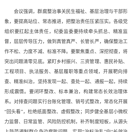
会议强调，群腐整治事关民生福祉、基层治理与干部形
象，要提高站位、常态推进，把整治责任压紧压实。各级党
组织要扛起主体责任，纪委监委要持续牵头抓总、精准监
督，层层传导压力，做到真管真严、长管长严，确保整治工
作不松、力度不减、标准不降。要聚焦重点、深挖彻查，将
突出问题清零见底。紧盯乡村振兴、三资管理、惠民补贴、
工程项目、执法服务、基层履职等重点领域，开展靶向排
查、精准纠治，坚持发现一起、查处一起、通报一起，持续
形成震慑。要闭环整改、标本兼治，构建常态长效治理体
系。对排查问题实行台账化管理、销号式整改，常态化开展
“回头看”，杜绝纸面整改、虚假整改；同步健全基层小微权
力监督、日常监管、风险防控机制，补齐制度短板，从源头
上防范遏制群众身边腐败问题，实现“治标治乱”向“长效治