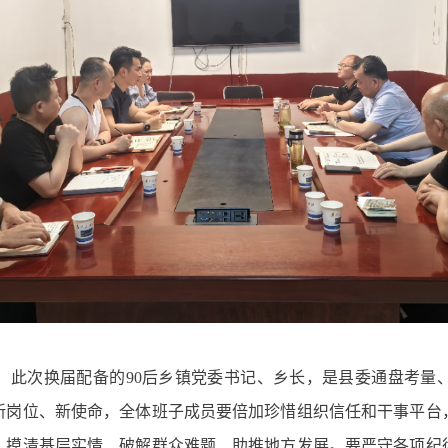
，此次换届配备的90后乡镇党委书记、乡长，是县委通盘考量
新岗位、新使命，全体班子成员要倍加珍惜组织信任和干事平台
、摸清基层实情、破解群众难题、助推地方发展。要严守各项纪