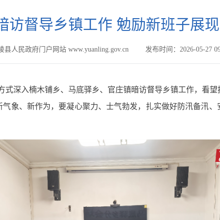
”暗访督导乡镇工作 勉励新班子展现
县人民政府门户网站 www.yuanling.gov.cn
发布时间：2026-05-27 09
直”方式深入楠木铺乡、马底驿乡、官庄镇暗访督导乡镇工作，看
新气象、新作为，要凝心聚力、士气勃发，扎实做好防汛备汛、
。